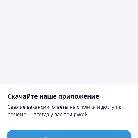
Скачайте наше приложение
Свежие вакансии, ответы на отклики и доступ к
резюме — всегда у вас под рукой
Продолжая просмотр сайта, я соглашаюсь с
использованием файлов cookie владельцем сайта в
соответствии с
Политикой в отношении файлов cookie